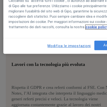
Cliccando su "accetta tutti i cookie", ci autorizzi ad adattare i
tecnologie integrate tra loro e con i sistemi che già usi
di Gipo alle tue preferenze. Utilizziamo i cookie principalmente
che evolve con il tuo centro. Ne fanno parte anche
migliorare l'usabilità del sito web di Gipo, garantirne la sicurez
MioDottore, TuoTempo e MD Phone.
raccogliere dati statistici. Puoi sempre cambiare idea e modifi
impostazioni dei cookie. Per maggiori informazioni sui cookie 
trattamento dei dati raccolti, consulta la nostra
cookie polic
A
Modifica le impostazioni
Lavori con la tecnologia più evoluta
Rispetta il GDPR e crea referti conformi al FSE. Con
Notes, l’AI integrata che interpreta il linguaggio medic
generi referti precisi e veloci. La tecnologia viene
aggiornata costantemente grazie al lavoro dei nostri