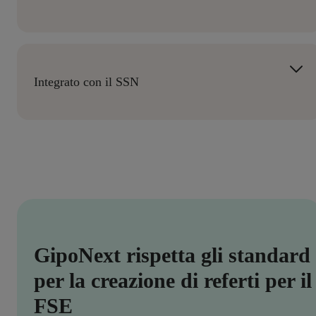
Anamnesi, cartelle cliniche, fatture, consensi:
tutte le informazioni sono facili da trovare,
aggiornate e accessibili.
Integrato con il SSN
GipoNext è integrato con ASL e CUP di tutta
Italia
GipoNext rispetta gli standard
per la creazione di referti per il
FSE