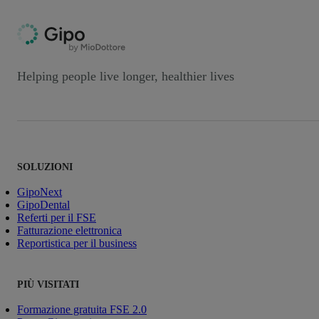
Helping people live longer, healthier lives
SOLUZIONI
GipoNext
GipoDental
Referti per il FSE
Fatturazione elettronica
Reportistica per il business
PIÙ VISITATI
Formazione gratuita FSE 2.0